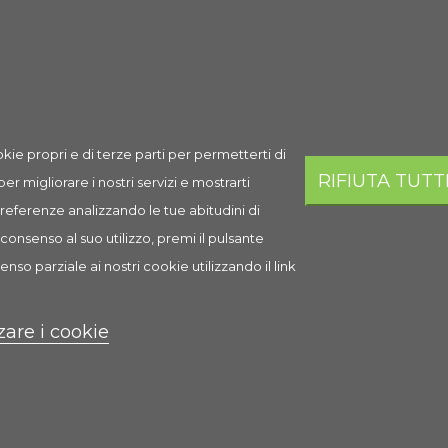
cile e rapido settaggio della temperatura grazie alla scala termometri
kie propri e di terze parti per permetterti di
RIFIUTA TUTT
 per migliorare i nostri servizi e mostrarti
 preferenze analizzando le tue abitudini di
consenso al suo utilizzo, premi il pulsante
enso parziale ai nostri cookie utilizzando il link
zare i cookie