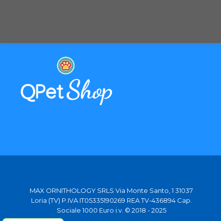
Selezioniamo per te solo i migliori prodotti
Spediamo in tutta Europa con partner affidabili
MAX ORNITHOLOGY SRLS Via Monte Santo, 1 31037
Loria (TV) P.IVA IT05335190269 REA TV-436894 Cap.
Sociale 1000 Euro i.v. © 2018 - 2025