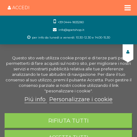
ACCEDI
+39 0444-1833280
info@qpetshop.it
per info da lunedì a venerdì: 10.30-12.30 e 14.00-15.30
Questo sito web utilizza cookie propri e di terze parti per
permetterti di fare acquisti sul nostro sito, per migliorare i nostri
servizi e mostrarti pubblicità relativa alle tue preferenze
analizzando le tue abitudini di navigazione. Per dare il tuo
consenso al suo utilizzo, premi il pulsante Accetta. Puoi gestire il
consenso parziale ai nostri cookie utilizzando il link
"pesonalizzare i cookie".
Piú info
Personalizzare i cookie
0
CARRELLO
RIFIUTA TUTTI
Home
Uccelli
Ricambi uccelli
Bordi Plexiglass
Gabbia Amanda