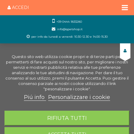
ACCEDI
+39 0444-1833280
info@qpetshop.it
per info da lunedì a venerdì: 10.30-12.30 e 14.00-15.30
Questo sito web utilizza cookie propri e di terze parti per
permetterti di fare acquisti sul nostro sito, per migliorare i nostri
servizi e mostrarti pubblicità relativa alle tue preferenze
analizzando le tue abitudini di navigazione. Per dare il tuo
consenso al suo utilizzo, premi il pulsante Accetta. Puoi gestire il
consenso parziale ai nostri cookie utilizzando il link
"pesonalizzare i cookie".
Piú info
Personalizzare i cookie
0
CARRELLO
RIFIUTA TUTTI
Home
Gatti
Tiragraffi per gatti
Ricambi
tiragraffi per Gatti
Amaca per tiragraffi