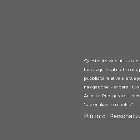
I clienti che hanno acquistato que
Questo sito web utilizza coo
fare acquisti sul nostro sito,
pubblicità relativa alle tue
navigazione. Per dare il tuo 
Accetta. Puoi gestire il cons
"pesonalizzare i cookie".
Piú info
Personaliz