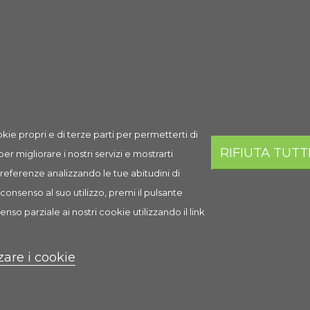
sto prodotto hanno acquistato anche:
kie propri e di terze parti per permetterti di
RIFIUTA TUTT
 per migliorare i nostri servizi e mostrarti
 preferenze analizzando le tue abitudini di
consenso al suo utilizzo, premi il pulsante
enso parziale ai nostri cookie utilizzando il link
zare i cookie