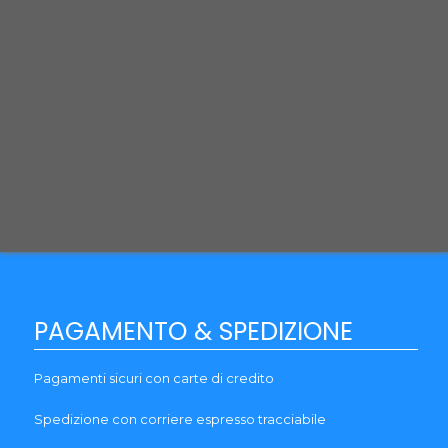
Cookie & Privacy Policy
Recesso
Termini e Condizioni
Guida al reso
Brands
Garanzia
Blog
PAGAMENTO & SPEDIZIONE
Pagamenti sicuri con carte di credito
Spedizione con corriere espresso tracciabile