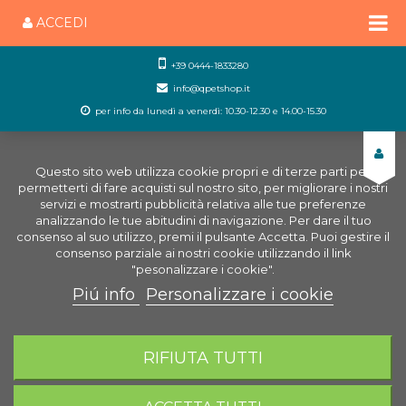
ACCEDI
+39 0444-1833280
info@qpetshop.it
per info da lunedì a venerdì: 10.30-12.30 e 14.00-15.30
Questo sito web utilizza cookie propri e di terze parti per
permetterti di fare acquisti sul nostro sito, per migliorare i nostri
servizi e mostrarti pubblicità relativa alle tue preferenze
analizzando le tue abitudini di navigazione. Per dare il tuo
consenso al suo utilizzo, premi il pulsante Accetta. Puoi gestire il
consenso parziale ai nostri cookie utilizzando il link
"pesonalizzare i cookie".
Piú info
Personalizzare i cookie
0
CARRELLO
RIFIUTA TUTTI
Home
Laghetto
Ricambi per laghetto
Ricambi
Laguna Pond Askoll
Ricambi Pompe Laguna Askoll