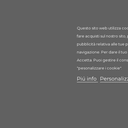
rif: AR507XC0144
Questo sito web utilizza coo
fare acquisti sul nostro sito,
pubblicità relativa alle tue
Descrizione
Dettagli prodotto
Recension
navigazione. Per dare il tuo 
Accetta. Puoi gestire il cons
Spugna Nera Hydor Prime
"pesonalizzare i cookie".
Materiale per il filtraggio
Piú info
Personaliz
Spugna nera per filtro prime.
Confezione da 1 pezzo.
Ricambio originale.