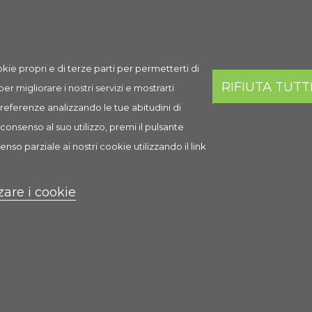
13,10 €
AGGI
Esaurito
kie propri e di terze parti per permetterti di
RIFIUTA TUTT
 per migliorare i nostri servizi e mostrarti
 preferenze analizzando le tue abitudini di
i
consenso al suo utilizzo, premi il pulsante
enso parziale ai nostri cookie utilizzando il link
zare i cookie