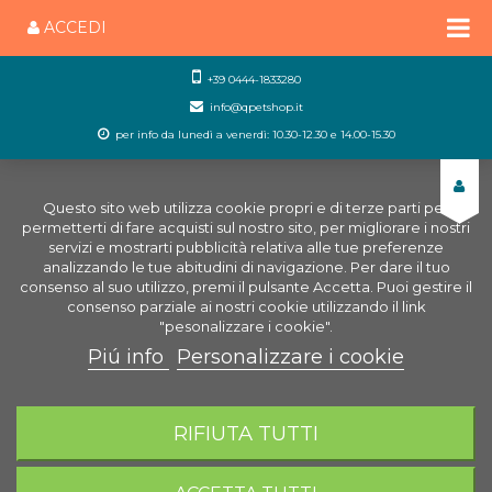
ACCEDI
+39 0444-1833280
info@qpetshop.it
per info da lunedì a venerdì: 10.30-12.30 e 14.00-15.30
Questo sito web utilizza cookie propri e di terze parti per
permetterti di fare acquisti sul nostro sito, per migliorare i nostri
servizi e mostrarti pubblicità relativa alle tue preferenze
analizzando le tue abitudini di navigazione. Per dare il tuo
consenso al suo utilizzo, premi il pulsante Accetta. Puoi gestire il
consenso parziale ai nostri cookie utilizzando il link
"pesonalizzare i cookie".
Piú info
Personalizzare i cookie
0
CARRELLO
RIFIUTA TUTTI
Home
Negozio Acquariologia Online
Ricambi
Acquario
Ricambi Eden
Spugna Filtro Eden 501