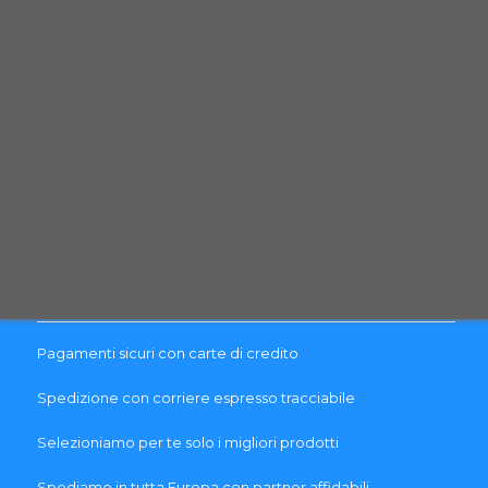
Termini e Condizioni
Guida al reso
Brands
Garanzia
Blog
PAGAMENTO & SPEDIZIONE
Pagamenti sicuri con carte di credito
Spedizione con corriere espresso tracciabile
Selezioniamo per te solo i migliori prodotti
Spediamo in tutta Europa con partner affidabili