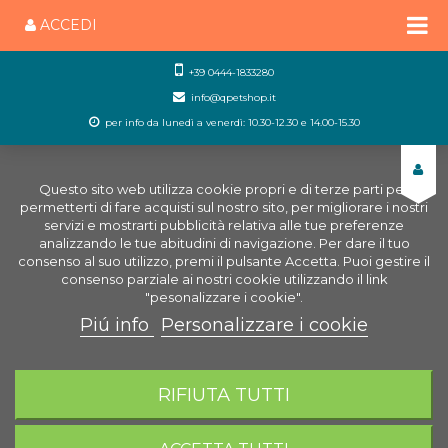
ACCEDI
+39 0444-1833280
info@qpetshop.it
per info da lunedì a venerdì: 10.30-12.30 e 14.00-15.30
Questo sito web utilizza cookie propri e di terze parti per
permetterti di fare acquisti sul nostro sito, per migliorare i nostri
servizi e mostrarti pubblicità relativa alle tue preferenze
analizzando le tue abitudini di navigazione. Per dare il tuo
consenso al suo utilizzo, premi il pulsante Accetta. Puoi gestire il
consenso parziale ai nostri cookie utilizzando il link
"pesonalizzare i cookie".
Piú info
Personalizzare i cookie
0
CARRELLO
RIFIUTA TUTTI
Home
Negozio Acquariologia Online
Tecnica
Refrigeratori e Climatizzatori
Nano CoolAir Eco