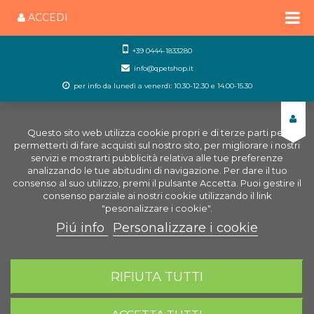
ACCEDI
+39 0444-1833280
info@qpetshop.it
per info da lunedì a venerdì: 10.30-12.30 e 14.00-15.30
Questo sito web utilizza cookie propri e di terze parti per
permetterti di fare acquisti sul nostro sito, per migliorare i nostri
servizi e mostrarti pubblicità relativa alle tue preferenze
analizzando le tue abitudini di navigazione. Per dare il tuo
consenso al suo utilizzo, premi il pulsante Accetta. Puoi gestire il
consenso parziale ai nostri cookie utilizzando il link
"pesonalizzare i cookie".
Piú info
Personalizzare i cookie
0
CARRELLO
RIFIUTA TUTTI
Home
Laghetto
Piante da laghetto
Equiseto