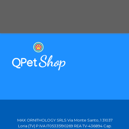
Spedizione con corriere espresso tracciabile
Selezioniamo per te solo i migliori prodotti
Spediamo in tutta Europa con partner affidabili
MAX ORNITHOLOGY SRLS Via Monte Santo, 1 31037
Loria (TV) P.IVA IT05335190269 REA TV-436894 Cap.