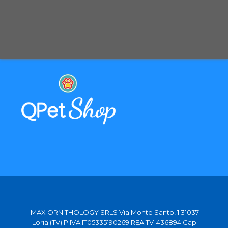
Spedizione con corriere espresso tracciabile
Selezioniamo per te solo i migliori prodotti
Spediamo in tutta Europa con partner affidabili
MAX ORNITHOLOGY SRLS Via Monte Santo, 1 31037
Loria (TV) P.IVA IT05335190269 REA TV-436894 Cap.