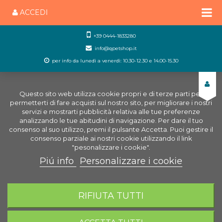
ACCEDI
+39 0444-1833280
info@qpetshop.it
per info da lunedì a venerdì: 10.30-12.30 e 14.00-15.30
Questo sito web utilizza cookie propri e di terze parti per
permetterti di fare acquisti sul nostro sito, per migliorare i nostri
servizi e mostrarti pubblicità relativa alle tue preferenze
analizzando le tue abitudini di navigazione. Per dare il tuo
consenso al suo utilizzo, premi il pulsante Accetta. Puoi gestire il
consenso parziale ai nostri cookie utilizzando il link
"pesonalizzare i cookie".
Piú info
Personalizzare i cookie
0
CARRELLO
RIFIUTA TUTTI
Home
Laghetto
Piante da laghetto
Anemopsis