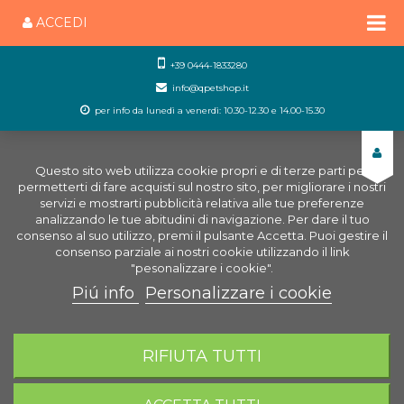
ACCEDI
+39 0444-1833280
info@qpetshop.it
per info da lunedì a venerdì: 10.30-12.30 e 14.00-15.30
Questo sito web utilizza cookie propri e di terze parti per
permetterti di fare acquisti sul nostro sito, per migliorare i nostri
servizi e mostrarti pubblicità relativa alle tue preferenze
analizzando le tue abitudini di navigazione. Per dare il tuo
consenso al suo utilizzo, premi il pulsante Accetta. Puoi gestire il
consenso parziale ai nostri cookie utilizzando il link
"pesonalizzare i cookie".
Piú info
Personalizzare i cookie
0
CARRELLO
RIFIUTA TUTTI
Home
Negozio Acquariologia Online
Illuminazione
per Acquario
Lampade T5 marino
Ossigenatori