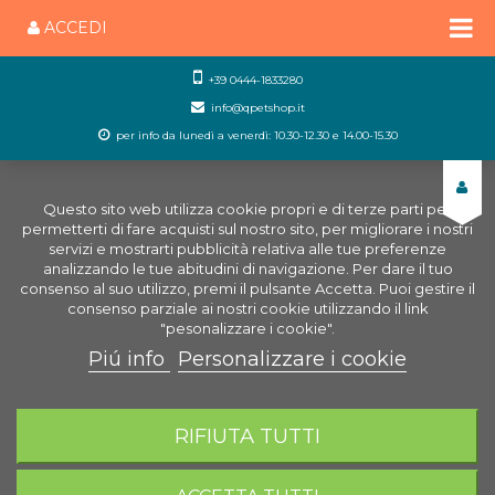
ACCEDI
+39 0444-1833280
info@qpetshop.it
per info da lunedì a venerdì: 10.30-12.30 e 14.00-15.30
Questo sito web utilizza cookie propri e di terze parti per
permetterti di fare acquisti sul nostro sito, per migliorare i nostri
servizi e mostrarti pubblicità relativa alle tue preferenze
analizzando le tue abitudini di navigazione. Per dare il tuo
consenso al suo utilizzo, premi il pulsante Accetta. Puoi gestire il
consenso parziale ai nostri cookie utilizzando il link
"pesonalizzare i cookie".
Piú info
Personalizzare i cookie
0
CARRELLO
RIFIUTA TUTTI
Home
Uccelli
Accessori Uccelli
Nidi
Nido per
Esotici
Fibra Pelo Animale per Nido