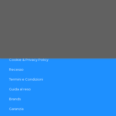
CONTATTACI
INFO & LINK UTILI
Contattaci
Pagamento e Spedizione
Cookie & Privacy Policy
Recesso
Termini e Condizioni
Guida al reso
Brands
Garanzia