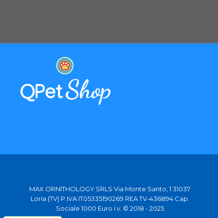
Selezioniamo per te solo i migliori prodotti
Spediamo in tutta Europa con partner affidabili
MAX ORNITHOLOGY SRLS Via Monte Santo, 1 31037
Loria (TV) P.IVA IT05335190269 REA TV-436894 Cap.
Sociale 1000 Euro i.v. © 2018 - 2025