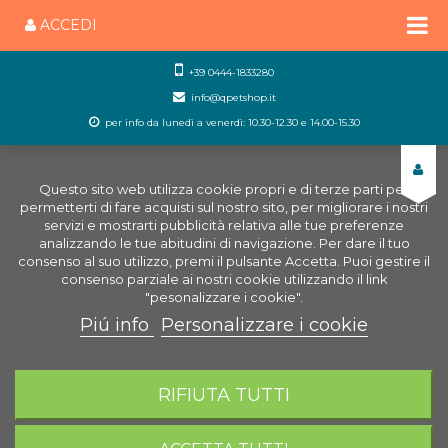
ACCEDI
+39 0444-1833280
info@qpetshop.it
per info da lunedì a venerdì: 10.30-12.30 e 14.00-15.30
Questo sito web utilizza cookie propri e di terze parti per
permetterti di fare acquisti sul nostro sito, per migliorare i nostri
servizi e mostrarti pubblicità relativa alle tue preferenze
analizzando le tue abitudini di navigazione. Per dare il tuo
consenso al suo utilizzo, premi il pulsante Accetta. Puoi gestire il
consenso parziale ai nostri cookie utilizzando il link
"pesonalizzare i cookie".
Piú info
Personalizzare i cookie
0
CARRELLO
RIFIUTA TUTTI
Home
Rifugio Insetti