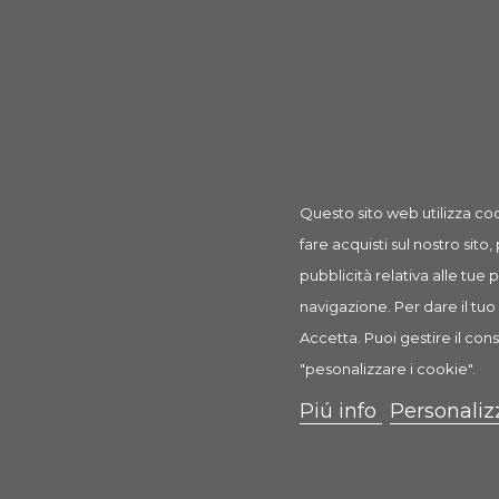
Prodotto
Museruola Muzzle Flex in silicone M-L
rif: TX17613
Questo sito web utilizza coo
fare acquisti sul nostro sito,
Descrizione
Dettagli prodotto
Recension
pubblicità relativa alle tue
navigazione. Per dare il tuo 
Museruola Muzzle Flex in silicone
Accetta. Puoi gestire il cons
Museruola in silicone per cani
"pesonalizzare i cookie".
Piú info
Personaliz
in silicone/nylon/neoprene
forma ergonomica, flessibile e stabile
cinturini della fronte e del collo completamente
il cane può respirare, bere e mangiare leccorn