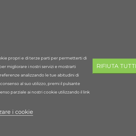
Spedizione
Prezzo
Q.ta
Aggi
Spedizione
18,37 €
AGGI
in 1-2 giorni
lavorativi
kie propri e di terze parti per permetterti di
RIFIUTA TUTT
 per migliorare i nostri servizi e mostrarti
i
 preferenze analizzando le tue abitudini di
consenso al suo utilizzo, premi il pulsante
enso parziale ai nostri cookie utilizzando il link
zare i cookie
 regolabili, parziale imbottitura in neoprene
ie senza problemi