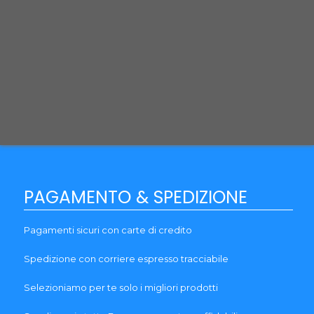
Termini e Condizioni
Guida al reso
Brands
Garanzia
Blog
PAGAMENTO & SPEDIZIONE
Pagamenti sicuri con carte di credito
Spedizione con corriere espresso tracciabile
Selezioniamo per te solo i migliori prodotti