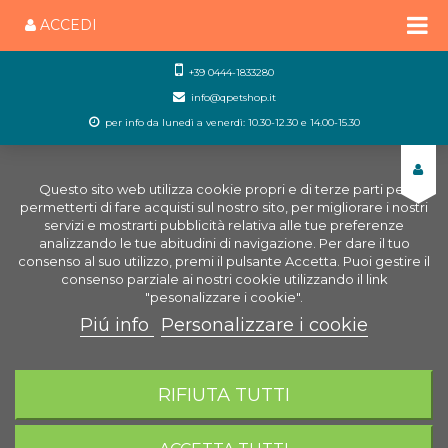
ACCEDI
+39 0444-1833280
info@qpetshop.it
per info da lunedì a venerdì: 10.30-12.30 e 14.00-15.30
Questo sito web utilizza cookie propri e di terze parti per
permetterti di fare acquisti sul nostro sito, per migliorare i nostri
servizi e mostrarti pubblicità relativa alle tue preferenze
analizzando le tue abitudini di navigazione. Per dare il tuo
consenso al suo utilizzo, premi il pulsante Accetta. Puoi gestire il
consenso parziale ai nostri cookie utilizzando il link
"pesonalizzare i cookie".
Piú info
Personalizzare i cookie
0
CARRELLO
RIFIUTA TUTTI
Home
Negozio Acquariologia Online
Mobili per
Acquari
Supporto Askoll Pure M