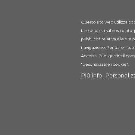
Questo sito web utilizza coo
fare acquisti sul nostro sito,
pubblicità relativa alle tue
navigazione. Per dare il tuo 
Accetta. Puoi gestire il cons
Mangiatoia Ovale
"pesonalizzare i cookie".
Piú info
Personaliz
1,20 €
Scheda
Anteprima
0 Recensione(i)