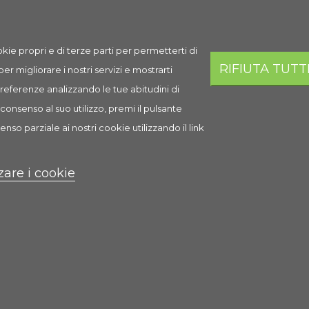
kie propri e di terze parti per permetterti di
RIFIUTA TUTT
 per migliorare i nostri servizi e mostrarti
 preferenze analizzando le tue abitudini di
consenso al suo utilizzo, premi il pulsante
enso parziale ai nostri cookie utilizzando il link
NaturalMix Parrocchetti
zare i cookie
1,89 €
Scheda
Anteprima
1 Recensione(i)