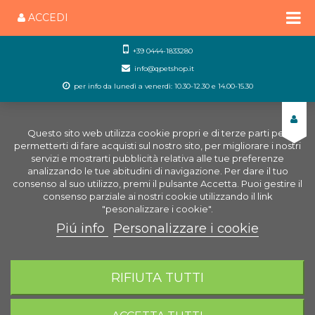
ACCEDI
+39 0444-1833280
info@qpetshop.it
per info da lunedì a venerdì: 10.30-12.30 e 14.00-15.30
Questo sito web utilizza cookie propri e di terze parti per
permetterti di fare acquisti sul nostro sito, per migliorare i nostri
servizi e mostrarti pubblicità relativa alle tue preferenze
analizzando le tue abitudini di navigazione. Per dare il tuo
consenso al suo utilizzo, premi il pulsante Accetta. Puoi gestire il
consenso parziale ai nostri cookie utilizzando il link
"pesonalizzare i cookie".
Piú info
Personalizzare i cookie
0
CARRELLO
RIFIUTA TUTTI
Home
Uccelli
Alimenti uccelli
Mangime per
Canarini
Sunmix Canarini