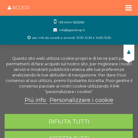
ACCEDI
+39 0444-1833280
info@qpetshop.it
per info da lunedì a venerdì: 10.30-12.30 e 14.00-15.30
Questo sito web utilizza cookie propri e di terze parti per
permetterti di fare acquisti sul nostro sito, per migliorare i nostri
servizi e mostrarti pubblicità relativa alle tue preferenze
analizzando le tue abitudini di navigazione. Per dare il tuo
consenso al suo utilizzo, premi il pulsante Accetta. Puoi gestire il
consenso parziale ai nostri cookie utilizzando il link
"pesonalizzare i cookie".
Piú info
Personalizzare i cookie
0
CARRELLO
RIFIUTA TUTTI
Home
Uccelli
Accessori Uccelli
Mangiatoie per
uccelli
Mangiatoia mezzaluna