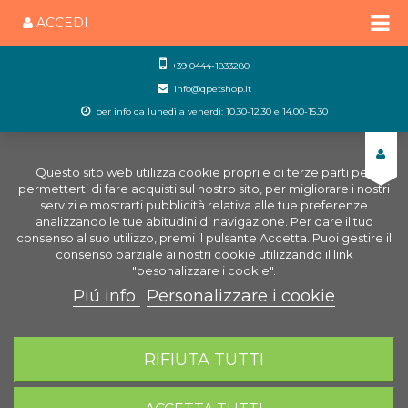
ACCEDI
+39 0444-1833280
info@qpetshop.it
per info da lunedì a venerdì: 10.30-12.30 e 14.00-15.30
Questo sito web utilizza cookie propri e di terze parti per
permetterti di fare acquisti sul nostro sito, per migliorare i nostri
servizi e mostrarti pubblicità relativa alle tue preferenze
analizzando le tue abitudini di navigazione. Per dare il tuo
consenso al suo utilizzo, premi il pulsante Accetta. Puoi gestire il
consenso parziale ai nostri cookie utilizzando il link
"pesonalizzare i cookie".
Piú info
Personalizzare i cookie
0
CARRELLO
RIFIUTA TUTTI
Home
Gatti
Igiene gatto
Lettiere
Silicat
Lettiera