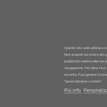
Prodotto
Perla Caraibi 1 Pz
rif: art521
Questo sito web utilizza coo
fare acquisti sul nostro sito,
Descrizione
Dettagli prodotto
Recension
pubblicità relativa alle tue
navigazione. Per dare il tuo 
PERLA D'ACQUA CARAIBI
Accetta. Puoi gestire il cons
Laghetto in vetroresina
"pesonalizzare i cookie".
Piú info
Personaliz
Meravigliosi laghetti per giardino ideali per qualsiasi s