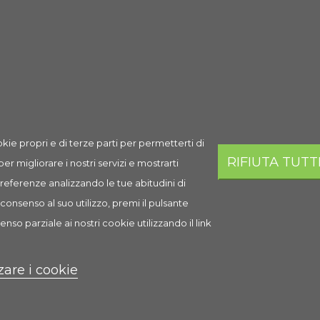
Spedizione
Prezzo
Q.ta
Aggi
450,00 €
AGGI
Esaurito
kie propri e di terze parti per permetterti di
RIFIUTA TUTT
 per migliorare i nostri servizi e mostrarti
i
 preferenze analizzando le tue abitudini di
consenso al suo utilizzo, premi il pulsante
enso parziale ai nostri cookie utilizzando il link
zare i cookie
ituazione.