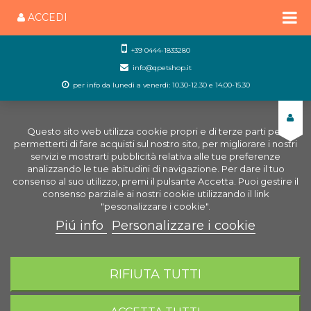
ACCEDI
+39 0444-1833280
info@qpetshop.it
per info da lunedì a venerdì: 10.30-12.30 e 14.00-15.30
Questo sito web utilizza cookie propri e di terze parti per
permetterti di fare acquisti sul nostro sito, per migliorare i nostri
servizi e mostrarti pubblicità relativa alle tue preferenze
analizzando le tue abitudini di navigazione. Per dare il tuo
consenso al suo utilizzo, premi il pulsante Accetta. Puoi gestire il
consenso parziale ai nostri cookie utilizzando il link
"pesonalizzare i cookie".
Piú info
Personalizzare i cookie
0
CARRELLO
RIFIUTA TUTTI
Home
Gatti
Integratori e Curativi per Gatti