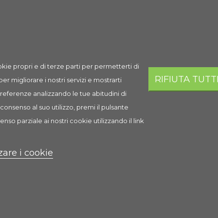
Spedizione
Prezzo
Q.ta
Aggi
Spedizione
4,76 €
AGGI
in 1-2 giorni
lavorativi
kie propri e di terze parti per permetterti di
RIFIUTA TUTT
 per migliorare i nostri servizi e mostrarti
 preferenze analizzando le tue abitudini di
consenso al suo utilizzo, premi il pulsante
i
enso parziale ai nostri cookie utilizzando il link
zare i cookie
tura del pelo