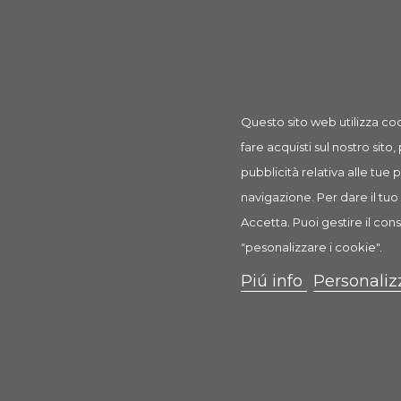
Prodotto
Spray all'olio di Jojoba 175 ml
rif: TX2932
Questo sito web utilizza coo
fare acquisti sul nostro sito,
pubblicità relativa alle tue
navigazione. Per dare il tuo 
Descrizione
Dettagli prodotto
Recension
Accetta. Puoi gestire il cons
"pesonalizzare i cookie".
Spray all'olio di Jojoba
Piú info
Personaliz
Spray per il pelo del cane
Caratteristiche:
per un pelo brillante e morbido
per pettinare con facilità e ammorbidire la strut