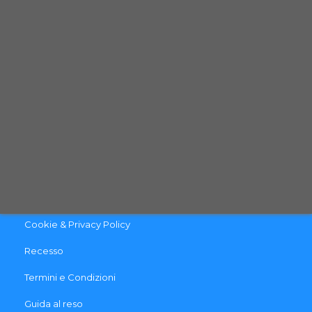
Telefono: (+39) 0444 - 1833280
Email:
info@qpetshop.it
CONTATTACI
INFO & LINK UTILI
Contattaci
Pagamento e Spedizione
Cookie & Privacy Policy
Recesso
Termini e Condizioni
Guida al reso