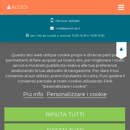
ACCEDI
+39 0444-1833280
info@qpetshop.it
per info da lunedì a venerdì: 10.30-12.30 e 14.00-15.30
Questo sito web utilizza cookie propri e di terze parti per
permetterti di fare acquisti sul nostro sito, per migliorare i nostri
servizi e mostrarti pubblicità relativa alle tue preferenze
analizzando le tue abitudini di navigazione. Per dare il tuo
consenso al suo utilizzo, premi il pulsante Accetta. Puoi gestire il
consenso parziale ai nostri cookie utilizzando il link
"pesonalizzare i cookie".
Piú info
Personalizzare i cookie
0
CARRELLO
RIFIUTA TUTTI
Home
Cani
Igiene del cane
Rimuovi Zecche