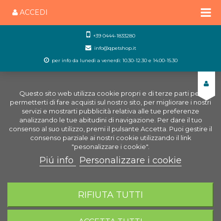
ACCEDI
+39 0444-1833280
info@qpetshop.it
per info da lunedì a venerdì: 10.30-12.30 e 14.00-15.30
Questo sito web utilizza cookie propri e di terze parti per
permetterti di fare acquisti sul nostro sito, per migliorare i nostri
servizi e mostrarti pubblicità relativa alle tue preferenze
analizzando le tue abitudini di navigazione. Per dare il tuo
consenso al suo utilizzo, premi il pulsante Accetta. Puoi gestire il
consenso parziale ai nostri cookie utilizzando il link
"pesonalizzare i cookie".
Piú info
Personalizzare i cookie
0
CARRELLO
RIFIUTA TUTTI
Home
Cani
Igiene del cane
Pettine a rastrello