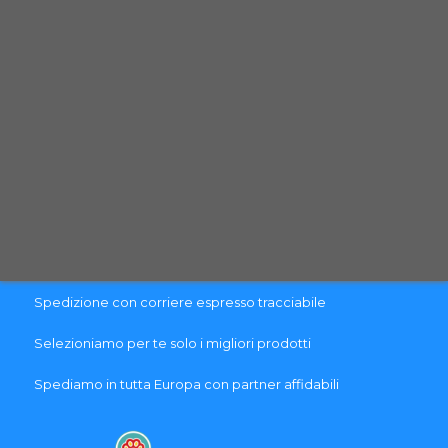
Guida al reso
Brands
Garanzia
Blog
PAGAMENTO & SPEDIZIONE
Pagamenti sicuri con carte di credito
Spedizione con corriere espresso tracciabile
Selezioniamo per te solo i migliori prodotti
Spediamo in tutta Europa con partner affidabili