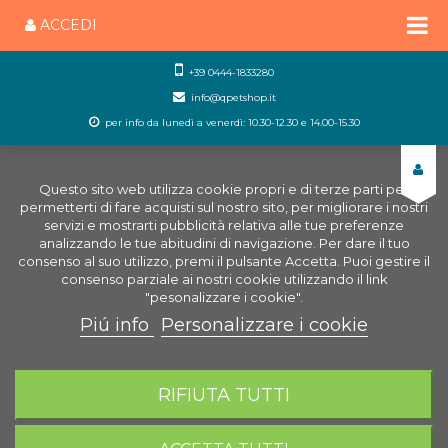
ACCEDI
+39 0444-1833280
info@qpetshop.it
per info da lunedì a venerdì: 10.30-12.30 e 14.00-15.30
Questo sito web utilizza cookie propri e di terze parti per
permetterti di fare acquisti sul nostro sito, per migliorare i nostri
servizi e mostrarti pubblicità relativa alle tue preferenze
analizzando le tue abitudini di navigazione. Per dare il tuo
consenso al suo utilizzo, premi il pulsante Accetta. Puoi gestire il
consenso parziale ai nostri cookie utilizzando il link
"pesonalizzare i cookie".
Piú info
Personalizzare i cookie
0
CARRELLO
RIFIUTA TUTTI
Home
Cani
Guinzaglieria
Classic Guinzaglio