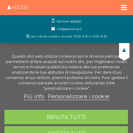
ACCEDI
+39 0444-1833280
info@qpetshop.it
per info da lunedì a venerdì: 10.30-12.30 e 14.00-15.30
Questo sito web utilizza cookie propri e di terze parti per
permetterti di fare acquisti sul nostro sito, per migliorare i nostri
servizi e mostrarti pubblicità relativa alle tue preferenze
analizzando le tue abitudini di navigazione. Per dare il tuo
consenso al suo utilizzo, premi il pulsante Accetta. Puoi gestire il
consenso parziale ai nostri cookie utilizzando il link
"pesonalizzare i cookie".
Piú info
Personalizzare i cookie
0
CARRELLO
RIFIUTA TUTTI
Home
Cani
Giochi per cani
Palla per cane senza
suono