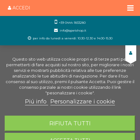
ACCEDI
+39 0444-1833280
info@qpetshop.it
per info da lunedì a venerdì: 10.30-12.30 e 14.00-15.30
Questo sito web utilizza cookie propri e di terze parti per
permetterti di fare acquisti sul nostro sito, per migliorare i nostri
servizi e mostrarti pubblicità relativa alle tue preferenze
analizzando le tue abitudini di navigazione. Per dare il tuo
consenso al suo utilizzo, premi il pulsante Accetta. Puoi gestire il
consenso parziale ai nostri cookie utilizzando il link
"pesonalizzare i cookie".
Piú info
Personalizzare i cookie
0
CARRELLO
RIFIUTA TUTTI
Home
Cani
Giochi per cani
Gioco snack carota
in vinile