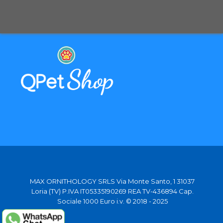
Selezioniamo per te solo i migliori prodotti
Spediamo in tutta Europa con partner affidabili
MAX ORNITHOLOGY SRLS Via Monte Santo, 1 31037
Loria (TV) P.IVA IT05335190269 REA TV-436894 Cap.
Sociale 1000 Euro i.v. © 2018 - 2025