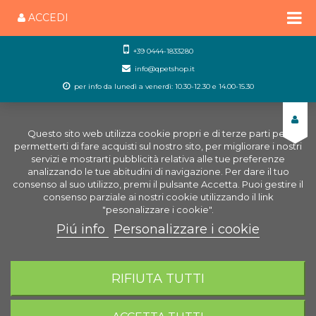
ACCEDI
+39 0444-1833280
info@qpetshop.it
per info da lunedì a venerdì: 10.30-12.30 e 14.00-15.30
Questo sito web utilizza cookie propri e di terze parti per
permetterti di fare acquisti sul nostro sito, per migliorare i nostri
servizi e mostrarti pubblicità relativa alle tue preferenze
analizzando le tue abitudini di navigazione. Per dare il tuo
consenso al suo utilizzo, premi il pulsante Accetta. Puoi gestire il
consenso parziale ai nostri cookie utilizzando il link
"pesonalizzare i cookie".
Piú info
Personalizzare i cookie
0
CARRELLO
RIFIUTA TUTTI
Home
Cani
Giochi per cani
Bilanciere da riporto
in legno