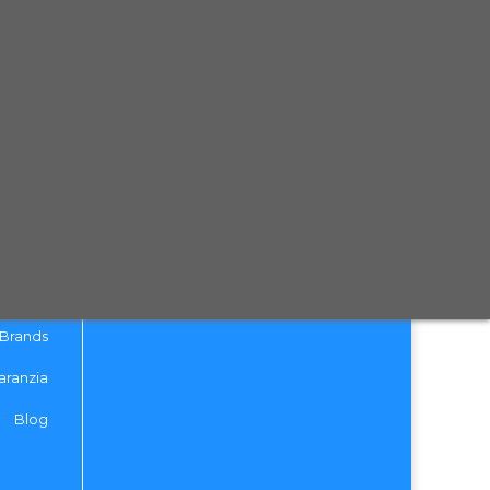
LI
Spediamo in tutta Europa con
partner affidabili
tattaci
izione
 Policy
ecesso
dizioni
al reso
Brands
aranzia
Blog