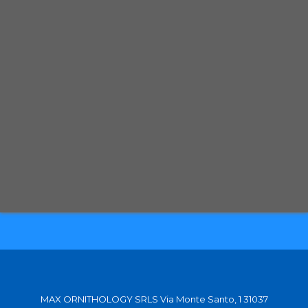
Spedizione con corriere espresso tracciabile
Selezioniamo per te solo i migliori prodotti
Spediamo in tutta Europa con partner affidabili
MAX ORNITHOLOGY SRLS Via Monte Santo, 1 31037