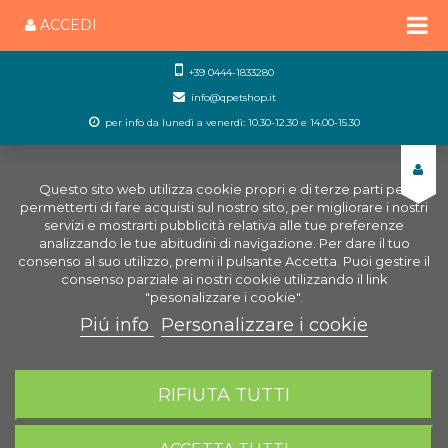
ACCEDI
+39 0444-1833280
info@qpetshop.it
per info da lunedì a venerdì: 10.30-12.30 e 14.00-15.30
Questo sito web utilizza cookie propri e di terze parti per
permetterti di fare acquisti sul nostro sito, per migliorare i nostri
servizi e mostrarti pubblicità relativa alle tue preferenze
analizzando le tue abitudini di navigazione. Per dare il tuo
consenso al suo utilizzo, premi il pulsante Accetta. Puoi gestire il
consenso parziale ai nostri cookie utilizzando il link
"pesonalizzare i cookie".
Piú info
Personalizzare i cookie
0
CARRELLO
RIFIUTA TUTTI
Home
Cani
Ciotole Cani
Distributori Automatici
cani