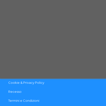
Telefono: (+39) 0444 - 1833280
Email:
info@qpetshop.it
CONTATTACI
INFO & LINK UTILI
Contattaci
Pagamento e Spedizione
Cookie & Privacy Policy
Recesso
Termini e Condizioni