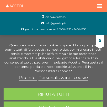
ACCEDI
+39 0444-1833280
info@qpetshop.it
per info da lunedì a venerdì: 10.30-12.30 e 14.00-15.30
Questo sito web utilizza cookie propri e di terze parti per
permetterti di fare acquisti sul nostro sito, per migliorare i nostri
servizi e mostrarti pubblicità relativa alle tue preferenze
analizzando le tue abitudini di navigazione. Per dare il tuo
consenso al suo utilizzo, premi il pulsante Accetta. Puoi gestire il
consenso parziale ai nostri cookie utilizzando il link
"pesonalizzare i cookie".
Piú info
Personalizzare i cookie
0
CARRELLO
RIFIUTA TUTTI
Home
Cani
Disabituanti per cani
GetOff