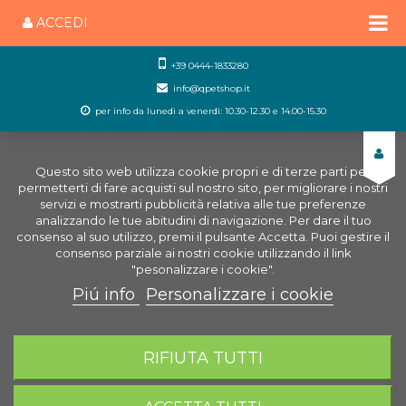
ACCEDI
+39 0444-1833280
info@qpetshop.it
per info da lunedì a venerdì: 10.30-12.30 e 14.00-15.30
Questo sito web utilizza cookie propri e di terze parti per
permetterti di fare acquisti sul nostro sito, per migliorare i nostri
servizi e mostrarti pubblicità relativa alle tue preferenze
analizzando le tue abitudini di navigazione. Per dare il tuo
consenso al suo utilizzo, premi il pulsante Accetta. Puoi gestire il
consenso parziale ai nostri cookie utilizzando il link
"pesonalizzare i cookie".
Piú info
Personalizzare i cookie
0
CARRELLO
RIFIUTA TUTTI
Home
Uccelli
Cura degli Uccelli
Stimulsex