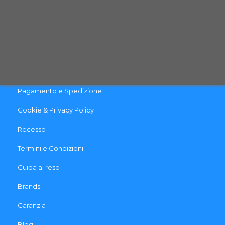
INFO & LINK UTILI
Contattaci
Pagamento e Spedizione
Cookie & Privacy Policy
Recesso
Termini e Condizioni
Guida al reso
Brands
Garanzia
Blog