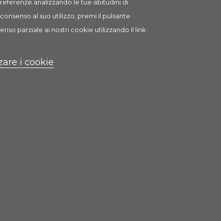
 preferenze analizzando le tue abitudini di
consenso al suo utilizzo, premi il pulsante
enso parziale ai nostri cookie utilizzando il link
zare i cookie
T
li animali domestici.