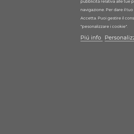
pubblicità relativa alle tue
navigazione. Per dare il tuo 
Accetta. Puoi gestire il cons
"pesonalizzare i cookie".
Piú info
Personaliz
QPETSHOP.I
Benvenuti nel mondo dei prodotti di qualità per tutti g