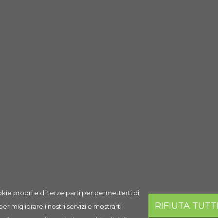
Sorry for the inconvenience.
Search again what you are looking for
kie propri e di terze parti per permetterti di
RIFIUTA TUTT
 per migliorare i nostri servizi e mostrarti