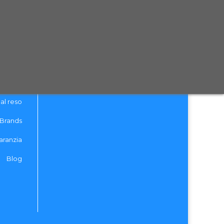
tattaci
izione
 Policy
ecesso
dizioni
al reso
Brands
aranzia
Blog