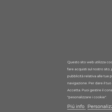
UV-B 6%
Misure: ø 60 × 152 mm
Potenza: 23 W
Flusso luminoso: 600 lm
Altezza: 152 mm
Questo sito web utilizza coo
I clienti che hanno acquistato que
fare acquisti sul nostro sito,
pubblicità relativa alle tue
navigazione. Per dare il tuo 
Accetta. Puoi gestire il cons
"pesonalizzare i cookie".
Piú info
Personaliz