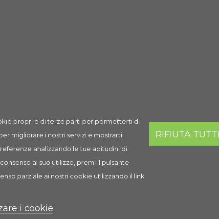
kie propri e di terze parti per permetterti di
sto prodotto hanno acquistato anche:
RIFIUTA TUTT
 per migliorare i nostri servizi e mostrarti
 preferenze analizzando le tue abitudini di
consenso al suo utilizzo, premi il pulsante
enso parziale ai nostri cookie utilizzando il link
zare i cookie