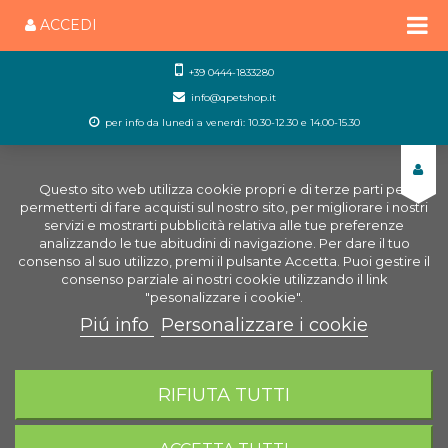
ACCEDI
+39 0444-1833280
info@qpetshop.it
per info da lunedì a venerdì: 10.30-12.30 e 14.00-15.30
Questo sito web utilizza cookie propri e di terze parti per
permetterti di fare acquisti sul nostro sito, per migliorare i nostri
servizi e mostrarti pubblicità relativa alle tue preferenze
analizzando le tue abitudini di navigazione. Per dare il tuo
consenso al suo utilizzo, premi il pulsante Accetta. Puoi gestire il
consenso parziale ai nostri cookie utilizzando il link
"pesonalizzare i cookie".
Piú info
Personalizzare i cookie
0
CARRELLO
RIFIUTA TUTTI
Home
Negozio Acquariologia Online
Trattamento
dell'acqua
CO2 (Anidride Carbonica)
CO2 Mini-