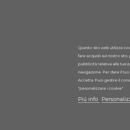
Prodotto
Cesto per bicicletta per portapacchi 1 Pz
rif: TX13117
Questo sito web utilizza coo
fare acquisti sul nostro sito,
pubblicità relativa alle tue
Descrizione
Dettagli prodotto
Recension
navigazione. Per dare il tuo 
Accetta. Puoi gestire il cons
Cesto per bicicletta per portapac
"pesonalizzare i cookie".
Cestello per cani fino a 8 kg
Piú info
Personaliz
Caratteristiche:
per portapacchi di biciclette con larghezza di 1
con ampia griglia, powder coated, anti-ruggine 
cuscino in similcamoscio, grigio