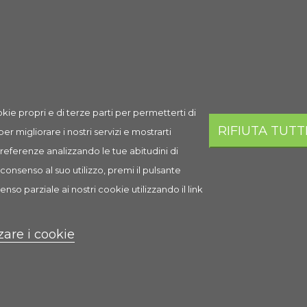
Spedizione
Prezzo
Q.ta
Aggi
Spedizione
65,28 €
AGGI
in 1-2 giorni
lavorativi
kie propri e di terze parti per permetterti di
RIFIUTA TUTT
 per migliorare i nostri servizi e mostrarti
 preferenze analizzando le tue abitudini di
i
consenso al suo utilizzo, premi il pulsante
enso parziale ai nostri cookie utilizzando il link
chi
zare i cookie
0,5–14,5 cm
e anti-usura