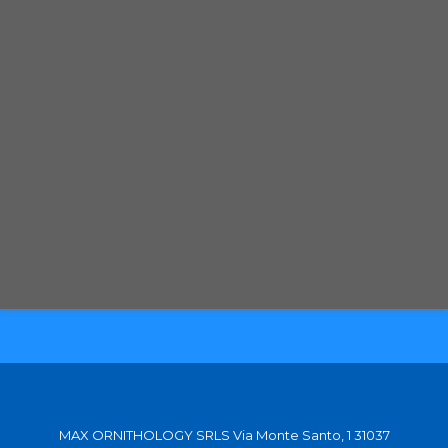
Spedizione con corriere espresso tracciabile
Selezioniamo per te solo i migliori prodotti
Spediamo in tutta Europa con partner affidabili
MAX ORNITHOLOGY SRLS Via Monte Santo, 1 31037