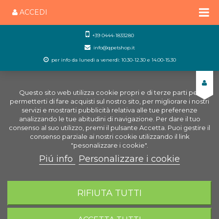
ACCEDI
+39 0444-1833280
info@qpetshop.it
per info da lunedì a venerdì: 10.30-12.30 e 14.00-15.30
Questo sito web utilizza cookie propri e di terze parti per
permetterti di fare acquisti sul nostro sito, per migliorare i nostri
servizi e mostrarti pubblicità relativa alle tue preferenze
analizzando le tue abitudini di navigazione. Per dare il tuo
consenso al suo utilizzo, premi il pulsante Accetta. Puoi gestire il
consenso parziale ai nostri cookie utilizzando il link
"pesonalizzare i cookie".
Piú info
Personalizzare i cookie
0
CARRELLO
RIFIUTA TUTTI
Home
Negozio Acquariologia Online
Trattamento
dell'acqua
Antialghe e Anti Lumache