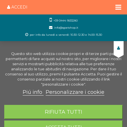
ACCEDI
+39 0444-1833280
info@qpetshop.it
per info da lunedì a venerdì: 10.30-12.30 e 14.00-15.30
Questo sito web utilizza cookie propri e di terze parti per
permetterti di fare acquisti sul nostro sito, per migliorare i nostri
servizi e mostrarti pubblicità relativa alle tue preferenze
analizzando le tue abitudini di navigazione. Per dare il tuo
consenso al suo utilizzo, premi il pulsante Accetta. Puoi gestire il
consenso parziale ai nostri cookie utilizzando il link
"pesonalizzare i cookie".
Piú info
Personalizzare i cookie
0
CARRELLO
RIFIUTA TUTTI
Home
Uccelli
Accessori Uccelli
Anelli per uccelli
Anelli Clic Plastica