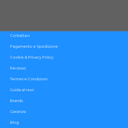
INFO & LINK UTILI
Contattaci
Pagamento e Spedizione
Cookie & Privacy Policy
Recesso
Termini e Condizioni
Guida al reso
Brands
Garanzia
Blog