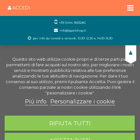
ACCEDI
+39 0444-1833280
info@qpetshop.it
per info da lunedì a venerdì: 10.30-12.30 e 14.00-15.30
Questo sito web utilizza cookie propri e di terze parti per
permetterti di fare acquisti sul nostro sito, per migliorare i nostri
servizi e mostrarti pubblicità relativa alle tue preferenze
analizzando le tue abitudini di navigazione. Per dare il tuo
consenso al suo utilizzo, premi il pulsante Accetta. Puoi gestire il
consenso parziale ai nostri cookie utilizzando il link
"pesonalizzare i cookie".
Piú info
Personalizzare i cookie
0
CARRELLO
RIFIUTA TUTTI
Home
Negozio Acquariologia Online
Accessori per
acquari
Altri accessori acquario
Ventose Longlife