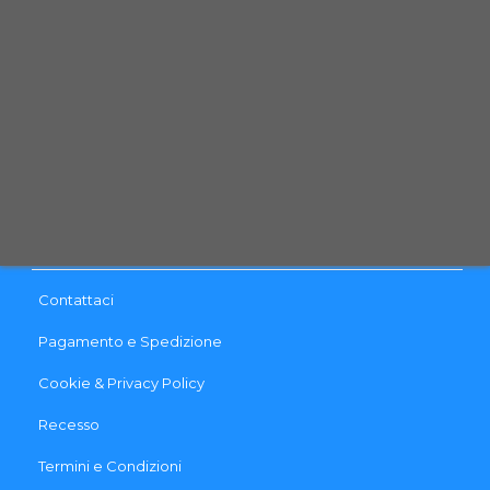
Telefono: (+39) 0444 - 1833280
Email:
info@qpetshop.it
CONTATTACI
INFO & LINK UTILI
Contattaci
Pagamento e Spedizione
Cookie & Privacy Policy
Recesso
Termini e Condizioni