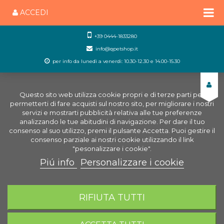
ACCEDI
+39 0444-1833280
info@qpetshop.it
per info da lunedì a venerdì: 10.30-12.30 e 14.00-15.30
Questo sito web utilizza cookie propri e di terze parti per
permetterti di fare acquisti sul nostro sito, per migliorare i nostri
servizi e mostrarti pubblicità relativa alle tue preferenze
analizzando le tue abitudini di navigazione. Per dare il tuo
consenso al suo utilizzo, premi il pulsante Accetta. Puoi gestire il
consenso parziale ai nostri cookie utilizzando il link
"pesonalizzare i cookie".
Piú info
Personalizzare i cookie
0
CARRELLO
RIFIUTA TUTTI
Home
Negozio Acquariologia Online
Alimenti per
acquari
Alimenti pesci
Tetra Delica Menù