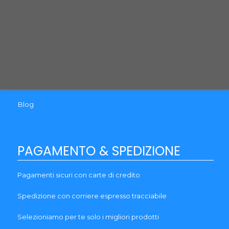
Recesso
Termini e Condizioni
Guida al reso
Brands
Garanzia
Blog
PAGAMENTO & SPEDIZIONE
Pagamenti sicuri con carte di credito
Spedizione con corriere espresso tracciabile
Selezioniamo per te solo i migliori prodotti