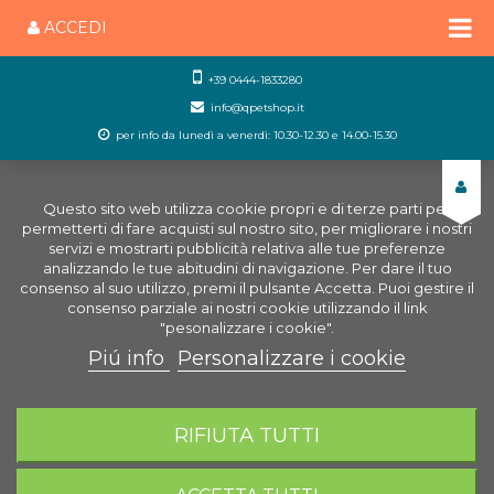
ACCEDI
+39 0444-1833280
info@qpetshop.it
per info da lunedì a venerdì: 10.30-12.30 e 14.00-15.30
Questo sito web utilizza cookie propri e di terze parti per
permetterti di fare acquisti sul nostro sito, per migliorare i nostri
servizi e mostrarti pubblicità relativa alle tue preferenze
analizzando le tue abitudini di navigazione. Per dare il tuo
consenso al suo utilizzo, premi il pulsante Accetta. Puoi gestire il
consenso parziale ai nostri cookie utilizzando il link
"pesonalizzare i cookie".
Piú info
Personalizzare i cookie
0
CARRELLO
RIFIUTA TUTTI
Home
Negozio Acquariologia Online
Alimenti per
acquari
Alimenti pesci
Scaglie Gala