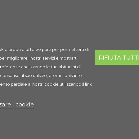
Spedizione
Prezzo
Q.ta
Aggi
6,58 €
AGGI
Esaurito
kie propri e di terze parti per permetterti di
RIFIUTA TUTT
 per migliorare i nostri servizi e mostrarti
 preferenze analizzando le tue abitudini di
consenso al suo utilizzo, premi il pulsante
i
enso parziale ai nostri cookie utilizzando il link
zare i cookie
i profondi almeno 30-40 cm per l'allevamento delle artemie. Smuove
n un aeratore , si provvede di mantenere in sospensione le piccoli
iccole, a causa del loro peso, si depositano gradatamente sul fondo