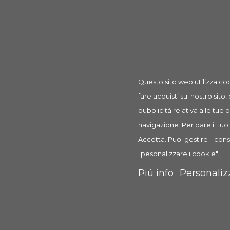
Prodotto
Mikrozell 20 ml
rif: AHD30310
Questo sito web utilizza coo
fare acquisti sul nostro sito,
pubblicità relativa alle tue
navigazione. Per dare il tuo 
Descrizione
Dettagli prodotto
Recension
Accetta. Puoi gestire il cons
Mikrozell
"pesonalizzare i cookie".
Alimento per artemia salia adulta
Piú info
Personaliz
Condizioni di allevamento: Si consigliano recipient
´acqua per mezzo di rimescolamenti occasionali o co
alghe di nutrimento poiché anche le particelle piú p