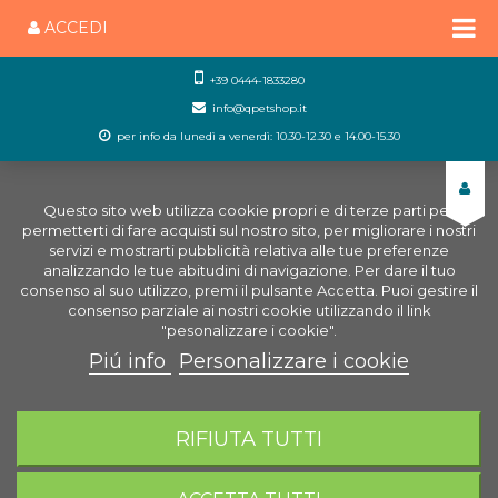
ACCEDI
+39 0444-1833280
info@qpetshop.it
per info da lunedì a venerdì: 10.30-12.30 e 14.00-15.30
Questo sito web utilizza cookie propri e di terze parti per
permetterti di fare acquisti sul nostro sito, per migliorare i nostri
servizi e mostrarti pubblicità relativa alle tue preferenze
analizzando le tue abitudini di navigazione. Per dare il tuo
consenso al suo utilizzo, premi il pulsante Accetta. Puoi gestire il
consenso parziale ai nostri cookie utilizzando il link
"pesonalizzare i cookie".
Piú info
Personalizzare i cookie
0
CARRELLO
RIFIUTA TUTTI
Home
Cani
Accessoristica Cani
Prolunga
Cancelletto in Metallo