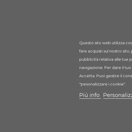
Prodotto
Borsetta porta snack 1 Pz
rif: TX3238
Questo sito web utilizza coo
fare acquisti sul nostro sito,
pubblicità relativa alle tue
navigazione. Per dare il tuo 
Descrizione
Dettagli prodotto
Recension
Accetta. Puoi gestire il cons
"pesonalizzare i cookie".
Borsetta porta snack
Piú info
Personaliz
Porta snack per cani
Caratteristiche:
chiusura con coulisse
con laccio staccabile per il trasporto
con chiusura a strappo, da agganciare per es. al