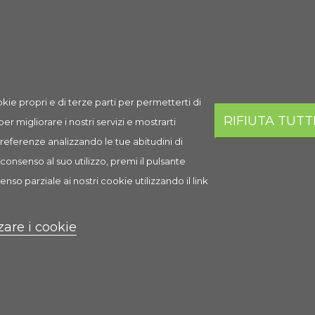
Spedizione
Prezzo
Q.ta
Aggi
Spedizione
5,03 €
AGGI
in 1-2 giorni
lavorativi
kie propri e di terze parti per permetterti di
RIFIUTA TUTT
 per migliorare i nostri servizi e mostrarti
 preferenze analizzando le tue abitudini di
consenso al suo utilizzo, premi il pulsante
i
enso parziale ai nostri cookie utilizzando il link
zare i cookie
la cintura o a un passante