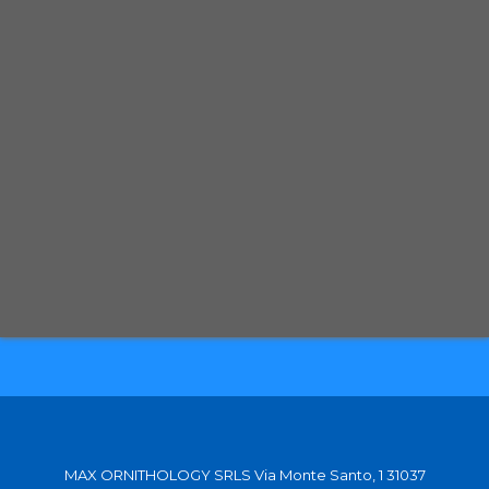
Spedizione con corriere espresso tracciabile
Selezioniamo per te solo i migliori prodotti
Spediamo in tutta Europa con partner affidabili
MAX ORNITHOLOGY SRLS Via Monte Santo, 1 31037