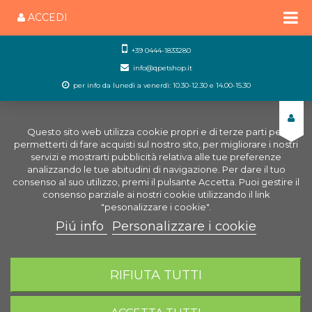
ACCEDI
+39 0444-1833280
info@qpetshop.it
per info da lunedì a venerdì: 10.30-12.30 e 14.00-15.30
Questo sito web utilizza cookie propri e di terze parti per
permetterti di fare acquisti sul nostro sito, per migliorare i nostri
servizi e mostrarti pubblicità relativa alle tue preferenze
analizzando le tue abitudini di navigazione. Per dare il tuo
consenso al suo utilizzo, premi il pulsante Accetta. Puoi gestire il
consenso parziale ai nostri cookie utilizzando il link
"pesonalizzare i cookie".
Piú info
Personalizzare i cookie
0
CARRELLO
RIFIUTA TUTTI
Home
Piccoli Animali
Gabbie Piccoli animali
Componibili
Accessori Zolux RodyLounge