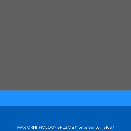
Spedizione con corriere espresso tracciabile
Selezioniamo per te solo i migliori prodotti
Spediamo in tutta Europa con partner affidabili
MAX ORNITHOLOGY SRLS Via Monte Santo, 1 31037