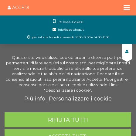
ACCEDI
+39 0444-1833280
info@qpetshop.it
per info da lunedì a venerdì: 10.30-12.30 e 14.00-15.30
Questo sito web utilizza cookie propri e di terze parti per
permetterti di fare acquisti sul nostro sito, per migliorare i nostri
servizi e mostrarti pubblicità relativa alle tue preferenze
analizzando le tue abitudini di navigazione. Per dare il tuo
consenso al suo utilizzo, premi il pulsante Accetta. Puoi gestire il
consenso parziale ai nostri cookie utilizzando il link
"pesonalizzare i cookie".
Piú info
Personalizzare i cookie
0
CARRELLO
RIFIUTA TUTTI
Home
Piccoli Animali
Gabbie Piccoli animali
Componibili
Accessori Ferplast Combi