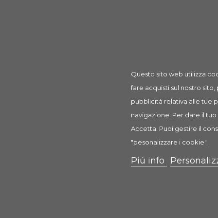
Prodotto
Rampa Pieghevole Petwalk 1 Pz
rif: TX3939
Questo sito web utilizza coo
fare acquisti sul nostro sito,
pubblicità relativa alle tue
navigazione. Per dare il tuo 
Descrizione
Dettagli prodotto
Recension
Accetta. Puoi gestire il cons
"pesonalizzare i cookie".
Rampa pieghevole Petwalk
Rampa pieghevole in plastica per cani
Piú info
Personaliz
In plastica
Antiscivolo, con protezioni laterali
Protegge le articolazioni dell'animale
Consigliata come misura preventiva