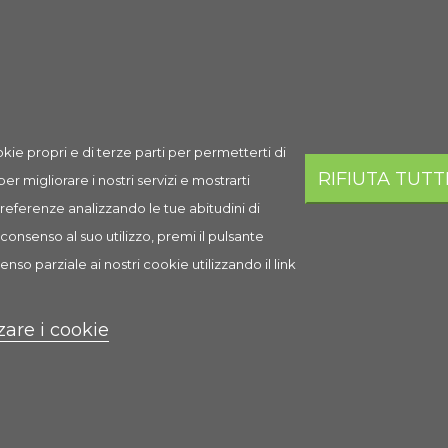
Spedizione
Prezzo
Q.ta
Aggi
84,03 €
AGGI
Esaurito
kie propri e di terze parti per permetterti di
RIFIUTA TUTT
 per migliorare i nostri servizi e mostrarti
 preferenze analizzando le tue abitudini di
consenso al suo utilizzo, premi il pulsante
i
enso parziale ai nostri cookie utilizzando il link
zare i cookie