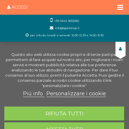
ACCEDI
+39 0444-1833280
info@qpetshop.it
per info da lunedì a venerdì: 10.30-12.30 e 14.00-15.30
Questo sito web utilizza cookie propri e di terze parti per
permetterti di fare acquisti sul nostro sito, per migliorare i nostri
servizi e mostrarti pubblicità relativa alle tue preferenze
analizzando le tue abitudini di navigazione. Per dare il tuo
consenso al suo utilizzo, premi il pulsante Accetta. Puoi gestire il
consenso parziale ai nostri cookie utilizzando il link
"pesonalizzare i cookie".
Piú info
Personalizzare i cookie
0
CARRELLO
RIFIUTA TUTTI
Home
Uccelli
Accessori Uccelli
Abbeveratoi
uccelli
Beverino Dino