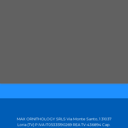
Spedizione con corriere espresso tracciabile
Selezioniamo per te solo i migliori prodotti
Spediamo in tutta Europa con partner affidabili
MAX ORNITHOLOGY SRLS Via Monte Santo, 1 31037
Loria (TV) P.IVA IT05335190269 REA TV-436894 Cap.