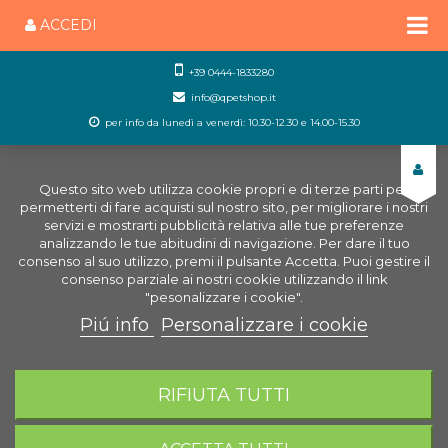
ACCEDI
+39 0444-1833280
info@qpetshop.it
per info da lunedì a venerdì: 10.30-12.30 e 14.00-15.30
Questo sito web utilizza cookie propri e di terze parti per
permetterti di fare acquisti sul nostro sito, per migliorare i nostri
servizi e mostrarti pubblicità relativa alle tue preferenze
analizzando le tue abitudini di navigazione. Per dare il tuo
consenso al suo utilizzo, premi il pulsante Accetta. Puoi gestire il
consenso parziale ai nostri cookie utilizzando il link
"pesonalizzare i cookie".
Piú info
Personalizzare i cookie
0
CARRELLO
RIFIUTA TUTTI
Home
Cani
Guinzaglieria