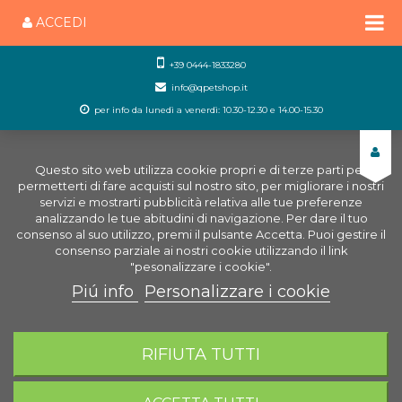
ACCEDI
+39 0444-1833280
info@qpetshop.it
per info da lunedì a venerdì: 10.30-12.30 e 14.00-15.30
Questo sito web utilizza cookie propri e di terze parti per
permetterti di fare acquisti sul nostro sito, per migliorare i nostri
servizi e mostrarti pubblicità relativa alle tue preferenze
analizzando le tue abitudini di navigazione. Per dare il tuo
consenso al suo utilizzo, premi il pulsante Accetta. Puoi gestire il
consenso parziale ai nostri cookie utilizzando il link
"pesonalizzare i cookie".
Piú info
Personalizzare i cookie
0
CARRELLO
RIFIUTA TUTTI
Home
Negozio Acquariologia Online