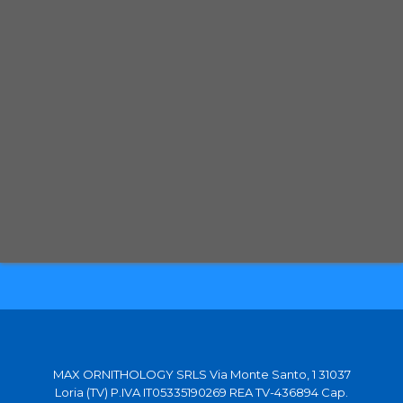
Spedizione con corriere espresso tracciabile
Selezioniamo per te solo i migliori prodotti
Spediamo in tutta Europa con partner affidabili
MAX ORNITHOLOGY SRLS Via Monte Santo, 1 31037
Loria (TV) P.IVA IT05335190269 REA TV-436894 Cap.